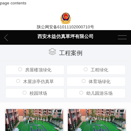
page contents
陕公网安备61011102000710号
西安木益仿真草坪有限公司
工程案例
房屋楼顶绿化
工程绿化
木屋凉亭仿真草
体育场绿化
校园球场
幼儿园游乐场