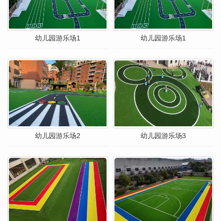
幼儿园游乐场1
幼儿园游乐场1
幼儿园游乐场2
幼儿园游乐场3